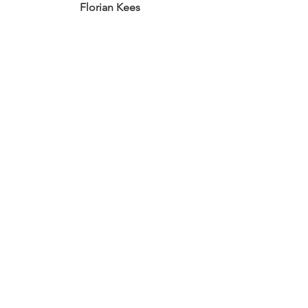
Florian Kees
Athlètes Pro Wabba