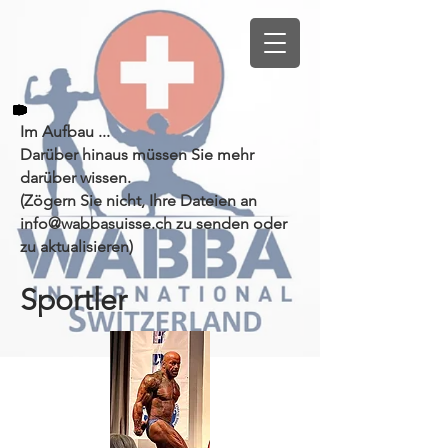
Im Aufbau ...
Darüber hinaus müssen Sie mehr
darüber wissen.
(Zögern Sie nicht, Ihre Dateien an
info@wabbasuisse.ch
zu senden oder
zu aktualisieren)
Sportler