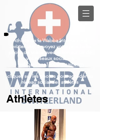
Athlète de la Wabba International
Swizterland, envoyez votre plus belle
photo de scène avec le lien sur un de
vos réseaux sociaux à
wabbasuisse1868@gmail.com
cliquez sur les photos pour accéder
au
réseau social des athlètes
Athlètes